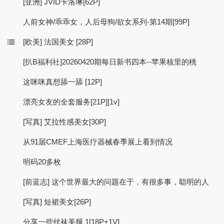
[亚洲] JVID卡洛琳[62P]
人前女神/乖乖女，人后母狗/欲女系列-第14期[99P]
[欧美] 法国美女 [28P]
[扒B福利社]20260420期每日新书四本--苹果核里的桃
这咪咪真想舔一舔 [12P]
漂亮女友的全套服务[21P][1v]
[写真] 艾拉性感美女[30P]
从91届CMEF上海医疗器械春季展上看到情况
明码20多枚
[前蓝志] 这个世界最大的问题在于，有很多事，聪明的人
[写真] 短裙美女[26P]
分享一些丝袜美腿 1[18P+1V]