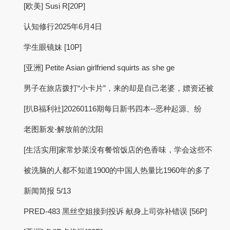
[欧美] Susi R[20P]
认知修行2025年6月4日
学生眼镜妹 [10P]
[亚洲] Petite Asian girlfriend squirts as she ge
男子在旅店拨打“小卡片”，来的却是自己老婆，嫖资还被
[扒B福利社]20260116期每日新书四本--恶种起源、纷
老图新发-解放前的沈阳
[生活实用]家常炒菜没有餐馆饭店的色香味，学会这些不
被洗脑的人都不知道1900的中国人热量比1960年的多了
新闻简报 5/13
PRED-483 黑丝空姐接到投诉 献身上司弥补错误 [56P]