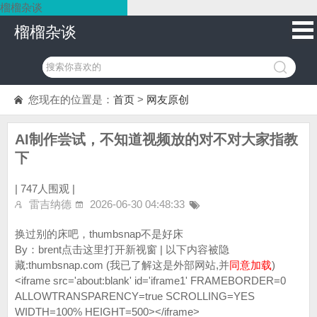
榴榴杂谈
榴榴杂谈
您现在的位置是：
首页
>
网友原创
AI制作尝试，不知道视频放的对不对大家指教
下
|
747人围观 |
雷吉纳德
2026-06-30 04:48:33
换过别的床吧，thumbsnap不是好床
By：brent点击这里打开新视窗 | 以下内容被隐
藏:thumbsnap.com (我已了解这是外部网站,并
同意加载
)
<iframe src='about:blank' id='iframe1' FRAMEBORDER=0
ALLOWTRANSPARENCY=true SCROLLING=YES
WIDTH=100% HEIGHT=500></iframe>