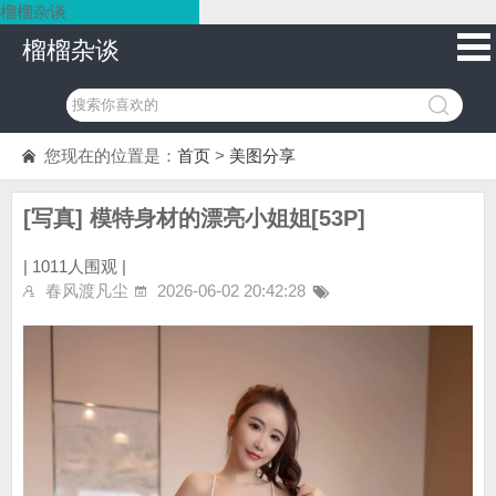
榴榴杂谈
榴榴杂谈
您现在的位置是：
首页
>
美图分享
[写真] 模特身材的漂亮小姐姐[53P]
|
1011人围观 |
春风渡凡尘
2026-06-02 20:42:28