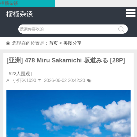
榴榴杂谈
榴榴杂谈
您现在的位置是：
首页
>
美图分享
[亚洲] 478 Miru Sakamichi 坂道みる [28P]
|
922人围观 |
小虾米1990
2026-06-02 20:42:20