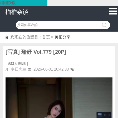
榴榴杂谈
榴榴杂谈
您现在的位置是：
首页
>
美图分享
[写真] 瑞妤 Vol.779 [20P]
|
933人围观 |
冬日恋曲
2026-06-01 20:42:33