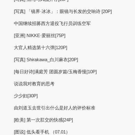
[写真] 「镜界·冰冰」：眼镜与长发的交响诗 [20P]
中国继续招募西方退役飞行员训练空军
[亚洲] NIKKE·爱丽丝[75P]
大官人精选第十六弹[120P]
[写真] Shirakawa_白川麻衣[20P]
[每日好诗]满庭芳 团圆岁篇/玉梅香慢[10P]
说说我对教育的思考
少少妇[30P]
由刘道玉去世引出什么是好人的评价标准
[欧美] 第一次肛交的快感[24P]
[图说] 低头看手机 （07.01）