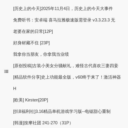
[历史上的今天]2025年11月4日，历史上的今天大事件
免费听书：安卓端 喜马拉雅极速版需登录 v3.3.23.3 无
老婆在家的日常[12P]
好身材藏不住 [23P]
我拿你当朋友，你拿我当业绩
[原创投稿]古装小美女分骚献礼，难怪古代喜欢三妻四妾
[精品软件分享]史上功能最全版，v60终于来了！激活神器
H
[欧美] Kirsten[20P]
[扒B福利社]3.16精品单机游戏学习版--电锯甜心重制
[韩漫]按摩社团 241-270（31P）