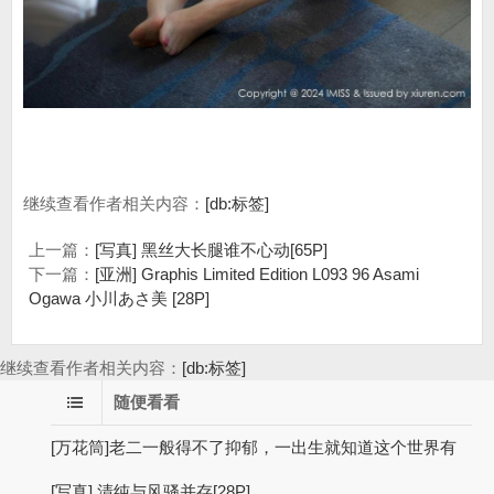
继续查看作者相关内容：
[db:标签]
上一篇：
[写真] 黑丝大长腿谁不心动[65P]
下一篇：
[亚洲] Graphis Limited Edition L093 96 Asami
Ogawa 小川あさ美 [28P]
继续查看作者相关内容：
[db:标签]
随便看看
[万花筒]老二一般得不了抑郁，一出生就知道这个世界有
[写真] 清纯与风骚并存[28P]