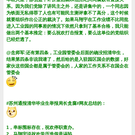
系。因为我们党除了讲民主之外，还是讲集中的，一个同志因
为铁面无私得罪了人也有可能民主测评拿不了高分，这个时候
就要组织作出公正的裁决了。如果马翔宇在工作业绩不比同批
进入工业园的同事差的情况下依然只拿到了基本合格，我只能
做出两个基本推定：要么祝欢打击报复，要么这单位的党组织
已经烂透了。
@念师军:还有第四条，工业园管委会后面的确没招清华生，
结果第四条非说我请了，然后给的是入驻园区国企的数据，好
家伙这些国企都是属于管委会的，人家的工作关系不在国企在
管委会
#苏州通报清华毕业生举报局长贪腐#网友总结的：
1，串标围标存在，祝欢停职查办。
2，马翔宇说祝欢学历造假是诬陷。