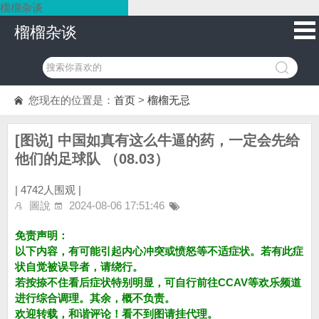
榴榴杂谈
榴榴杂谈
您现在的位置是：
首页
>
榴榴无忌
[图说] 中国如真有这么牛逼的药，一定会先给
他们的足球队 （08.03）
|
4742人围观 |
圖說
2024-08-06 17:51:46
免责声明：
以下内容，有可能引起内心冲突或愤怒等不适症状。若有此症
状自觉被误导者，请绕行。
若按捺不住看后症状特别明显，可自行前往CCAV等欢乐频道
进行综合调理。其余，概不负责。
欢迎转载，和谐评论！看不到图请挂代理。