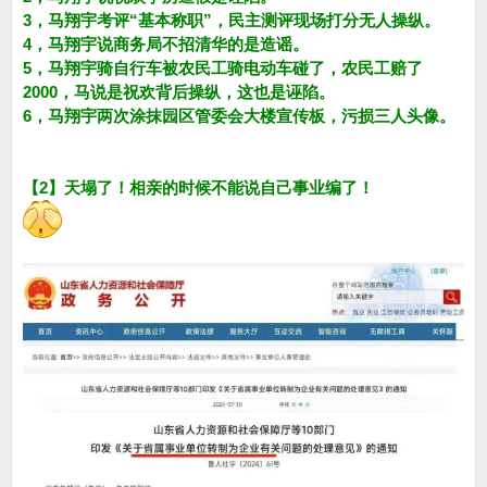
3，马翔宇考评“基本称职”，民主测评现场打分无人操纵。
4，马翔宇说商务局不招清华的是造谣。
5，马翔宇骑自行车被农民工骑电动车碰了，农民工赔了
2000，马说是祝欢背后操纵，这也是诬陷。
6，马翔宇两次涂抹园区管委会大楼宣传板，污损三人头像。
【2】天塌了！相亲的时候不能说自己事业编了！