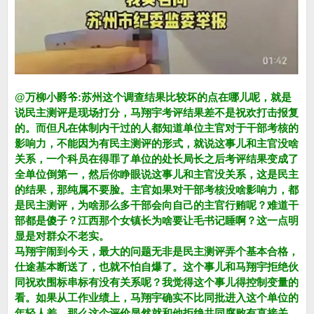
@万柳小爵爷:苏州这个调查结果比较坏的点在哪儿呢，就是
说民主测评是现场打分，马翔宇考评结果差不是祝欢打击报复
的。而但凡在体制内干过的人都知道单位主官对于干部考核的
影响力，不能因为有民主测评的形式，就说这事儿和主官没啥
关系，一个科员在得罪了单位的处长局长之后考评结果变成了
全单位倒第一，然后你睁眼说这事儿和主官没关系，这是民主
的结果，那纯属不要脸。主官如果对干部考核没啥影响力，都
是民主测评，为啥那么多干部会向自己的主官行贿呢？难道干
部都是傻子？江西那个女镇长为啥要让毛书记睡啊？这一点明
显是对群众不老实。
马翔宇闹到今天，最大的问题无非是民主测评弄个基本合格，
仕途基本断送了，也就不怕自爆了。这个事儿和马翔宇拒绝伙
同祝欢围标串标有没有关系呢？我觉得这个事儿得控制变量的
看。如果从工作业绩上，马翔宇确实不比同批进入这个单位的
年轻人差，那么这个评价显然就和他拒绝共同腐败有直接关