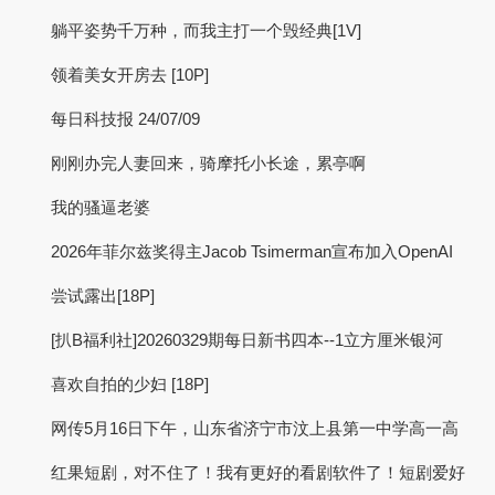
躺平姿势千万种，而我主打一个毁经典[1V]
领着美女开房去 [10P]
每日科技报 24/07/09
刚刚办完人妻回来，骑摩托小长途，累亭啊
我的骚逼老婆
2026年菲尔兹奖得主Jacob Tsimerman宣布加入OpenAI
尝试露出[18P]
[扒B福利社]20260329期每日新书四本--1立方厘米银河
喜欢自拍的少妇 [18P]
网传5月16日下午，山东省济宁市汶上县第一中学高一高
红果短剧，对不住了！我有更好的看剧软件了！短剧爱好