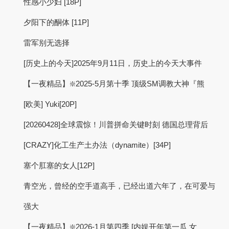
性感小少妇 [18P]
夕阳下的酮体 [11P]
雷军别无选择
[历史上的今天]2025年9月11日，历史上的今天大事件
【一夜精品】❇️2025-5月第十季 顶级SM调教大神『熊
[欧美] Yuki[20P]
[20260428]全球震惊！川普拼命关键时刻 德国总理背后
[CRAZY]化工生产土办法（dynamite）[34P]
塞个肛塞的女人[12P]
青空光，曾经的空手道高手，已经出道六年了，在可爱与
强大
【一夜精品】❇️2026-1月第四季 [内娱开年第一瓜 女