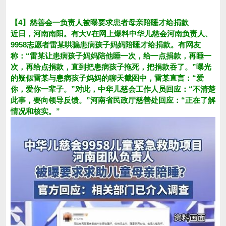
【4】慈善会一负责人被曝要求患者母亲陪睡才给捐款
近日，河南南阳。有大V在网上爆料中华儿慈会河南负责人、
9958志愿者雷某哄骗患病孩子妈妈陪睡才给捐款。有网友
称：“雷某让患病孩子妈妈陪他睡一次，给一点捐款，再睡一
次，再给点捐款，直到把患病孩子拖死，把捐款吞了。”曝光
的疑似雷某与患病孩子妈妈的聊天截图中，雷某直言：“爱
你，爱你一辈子。”对此，中华儿慈会工作人员回应：“不清楚
此事，要向领导反馈。”河南省民政厅慈善处回应：“正在了解
情况和核实。”