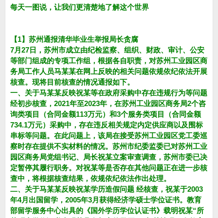
每天一图说，让我们更清楚地了解这个世界
【1】苏州通报清华毕业生举报局长贪腐
7月27日，苏州市成立由纪检监察、组织、财政、审计、公安
等部门组成的专项工作组，根据各自职责，对苏州工业园区商
务局工作人员马某某在网上反映的相关问题依规依纪依法开展
核查。现将目前核查的情况通报如下。
一、关于马某某反映祝某等在政府采购中存在违规行为等问题
经初步核查，2021年至2023年，在苏州工业园区商务局2个咨
询类项目（合同金额113万元）和3个服务类项目（合同金额
734.1万元）采购中，存在违反相关规定内定供应商以及围标
串标等问题。在此问题上，该局在接受苏州工业园区党工委巡
察时存在提供不实材料的情况。苏州市纪委监委已对苏州工业
园区商务局党组书记、局长祝某立案审查调查，苏州市委已决
定暂停其履行职务。对祝某等是否存在其他问题正在进一步核
查中，将根据核查结果，依规依纪依法作出处理。
二、关于马某某反映祝某学历造假问题 经核查，祝某于2003
年4月出国留学，2005年3月获得经济学硕士学位证书。教育
部留学服务中心出具的《国外学历学位认证书》载明祝某“所