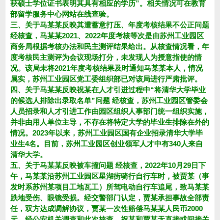
获硕士学位证书表明其具有相应的学历”。相关情况可在教育
部留学服务中心网站在线查验。
三、关于马某某反映其遭蓄意打压、年度考核结果不公正问题
经核查，马某某2021、2022年度考核等次是由苏州工业园区
商务局根据考核办法和民主测评结果给出。从核查情况看，年
度考核民主测评为会议现场打分，未发现人为授意指使的情
况。该局未将2021年度考核结果及时通知马某某本人，情况
属实，苏州工业园区党工委组织部已对该局进行严肃批评。
四、关于马某某反映祝某在人才引进过程中“将清华大学毕业
的候选人排除出录取名单”问题 经核查，苏州工业园区管委会
人员招录和人才引进工作由园区组织人事部门统一组织实施，
并非由用人单位主导，不存在将特定大学的毕业生排除在外的
情况。2023年以来，苏州工业园区国有企业招录清华大学毕
业生4名。目前，苏州工业园区创业领军人才中有340人来自
清华大学。
五、关于马某某反映被车撞问题 经核查，2022年10月29日下
午，马某某沿苏州工业园区星湖街骑行自行车时，被贾某（事
发时系苏州某项目工地瓦工）所驾电动自行车追尾，致马某某
跌地受伤、眼镜受损。经交警部门认定，贾某承担事故全部责
任，双方达成调解协议，贾某一次性赔偿马某某人民币2000
元。经公安机关调查和此次核查，祝某和贾某无直接或间接关