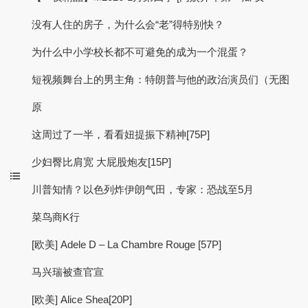
没有人住的房子，为什么会“老”得特别快？
为什么中小学校长都不可避免的成为一个混蛋？
短视频舞台上的男主角：特朗普与他的政治演员们（无图
原
这周过了一半，看看妞提振下精神[75P]
少妇臀比肩宽 大屁股炮友[15P]
川普知情？以色列炸伊朗气田，专家：恐战至5月
菜鸟商K行
[欧美] Adele D – La Chambre Rouge [57P]
马兴瑞被查官宣
[欧美] Alice Shea[20P]