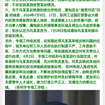
联，不存在祝某指使贾某的情况。
六、关于马某某反映接到派出所电话，通知其去“接受问话”问
题 经核查，2024年7月9日、17日，苏州工业园区管委会大楼
内的宣传展板两次被人涂抹，造成展板上3人的肖像污损。相
关当事人报警。属地派出所调看事发区域及周边公共监控录像
后，初步认定为马某某所为，7月26日电话通知马某某到派出
所核实情况。
另外，专项工作组发现，在前期处理马某某举报反映问题的过
程中，相关单位和工作人员存在执行制度不严、工作质效不
高、工作方式方法简单等问题，将依据相关规定对有关责任人
进行处理。 8月2日，专项工作组和马某某进行当面交流，并
将保持与马某某的沟通，充分听取其意见。对其反映的其他问
题将依规依纪依法持续跟进核查处理。 苏州将深入推进党风
廉政建设和法治建设，不断改进和加强监督工作，始终坚持有
案必查、有贪必肃，切实维护好苏州良好营商环境，更加关心
关爱青年人才成长，致力打造公平正义、充满活力的善治之
城。 （苏州市专项工作组 ）