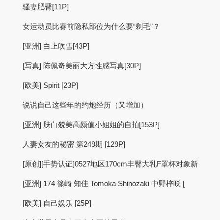
骚妻肥臀[11P]
女运动员比赛前隐私部位为什么要“剃毛”？
[亚洲] 白上吹雪[43P]
[写真] 陈佩奇美丽大方性感写真[30P]
[欧美] Spirit [23P]
说说自己这些年的约炮经历（又增加）
[亚洲] 肤白貌美高颜值小姐姐的自拍[153P]
人妻女友的秘密 第249期 [129P]
[原创][手势认证]0527地区170cm丰臀大乳F罩杯对象新
[亚洲] 174 篠崎 知佳 Tomoka Shinozaki 中野梓咲 [
[欧美] 自己娱乐 [25P]