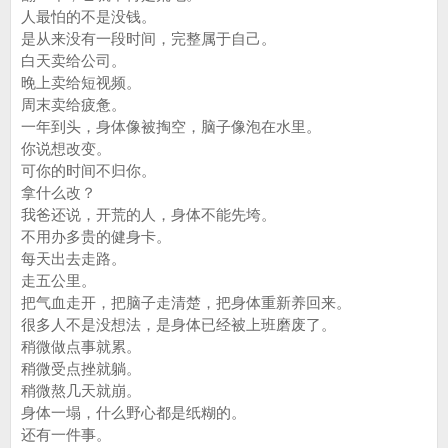
人最怕的不是没钱。
是从来没有一段时间，完整属于自己。
白天卖给公司。
晚上卖给短视频。
周末卖给疲惫。
一年到头，身体像被掏空，脑子像泡在水里。
你说想改变。
可你的时间不归你。
拿什么改？
我爸还说，开荒的人，身体不能先垮。
不用办多贵的健身卡。
每天出去走路。
走五公里。
把气血走开，把脑子走清楚，把身体重新养回来。
很多人不是没想法，是身体已经被上班磨废了。
稍微做点事就累。
稍微受点挫就躺。
稍微熬几天就崩。
身体一塌，什么野心都是纸糊的。
还有一件事。