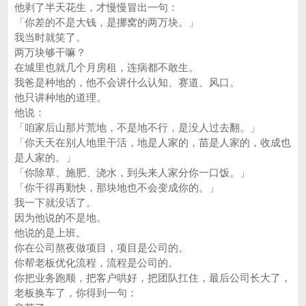
他剥了半天花生，才慢慢冒出一句：
「你差的不是大钱，是挪窝的两万块。」
我当时就笑了。
两万块够干嘛？
在城里也就几个月房租，连病都不敢生。
我爸是种地的，他不会讲什么认知、赛道、风口。
他只讲种地的道理。
他说：
「咱家后山那片荒地，不是地不行，是没人过去翻。」
「你天天在别人地里干活，地是人家的，苗是人家的，收成也
是人家的。」
「你除草、施肥、浇水，到头来人家分你一口饭。」
「你干得再勤快，那块地也不会变成你的。」
我一下就没话了。
因为他说的不是地。
他说的是上班。
你在公司熬夜做项目，项目是公司的。
你帮老板优化流程，流程是公司的。
你把业务跑顺，把客户哄好，把团队扛住，最后公司长大了，
老板换车了，你得到一句：