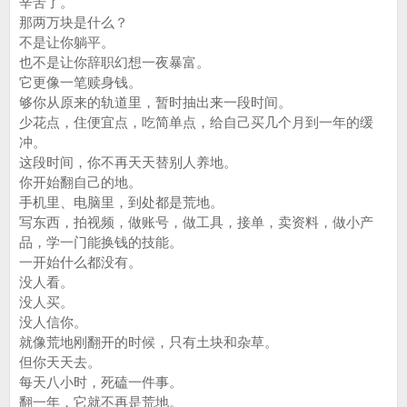
辛苦了。
那两万块是什么？
不是让你躺平。
也不是让你辞职幻想一夜暴富。
它更像一笔赎身钱。
够你从原来的轨道里，暂时抽出来一段时间。
少花点，住便宜点，吃简单点，给自己买几个月到一年的缓
冲。
这段时间，你不再天天替别人养地。
你开始翻自己的地。
手机里、电脑里，到处都是荒地。
写东西，拍视频，做账号，做工具，接单，卖资料，做小产
品，学一门能换钱的技能。
一开始什么都没有。
没人看。
没人买。
没人信你。
就像荒地刚翻开的时候，只有土块和杂草。
但你天天去。
每天八小时，死磕一件事。
翻一年，它就不再是荒地。