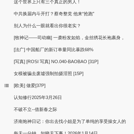
这个世界上只有三个真正的男人！
中共换届内斗开打？蔡奇整党 他来“抢跑”
别人为什么一眼就看出你很老实？
[牧神记——司幼幽] 一袭粉发如焰，金丝绣花长袍裹身，
[法广] 中国船厂的新订单量同比暴跌68%
[写真] [ROSI 写真] NO.040-BAOBAO [31P]
女模被骗去废墟强制拍摄淫照 [15P]
[欧美] 做爱[37P]
认知修行2025年3月26日
不破不立--借新春之际
济南炮神日记：你出去找小姐是为了单纯的享受操女人的
每天一分钟，知晓天下事！2026年1月14日