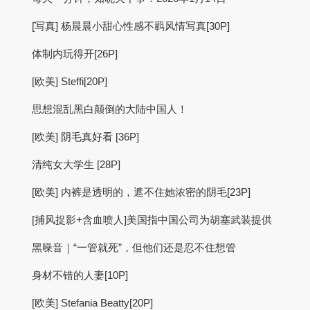
[写真] 杨晨晨小甜心性感不羁风情写真[30P]
体制内玩得开[26P]
[欧美] Steffi[20P]
思想混乱黑白颠倒的大陆中国人！
[欧美] 阴毛真好看 [36P]
清纯女大学生 [28P]
[欧美] 内裤是透明的，遮不住她浓密的阴毛[23P]
[捕风捉影+含血喷人]美国指中国公司为胡塞武装提供
黑噪音｜“一管就死”，但他们还是忍不住想管
身材不错的人妻[10P]
[欧美] Stefania Beatty[20P]