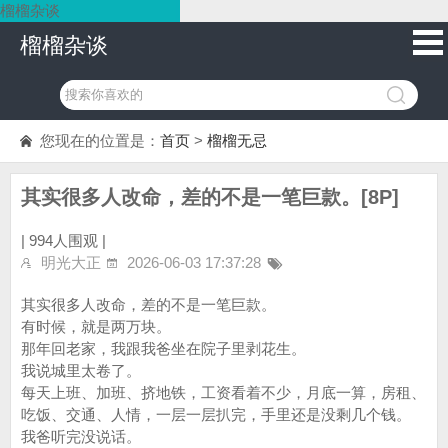
榴榴杂谈
榴榴杂谈
您现在的位置是：
首页
>
榴榴无忌
其实很多人改命，差的不是一笔巨款。[8P]
|
994人围观 |
明光大正
2026-06-03 17:37:28
其实很多人改命，差的不是一笔巨款。
有时候，就是两万块。
那年回老家，我跟我爸坐在院子里剥花生。
我说城里太卷了。
每天上班、加班、挤地铁，工资看着不少，月底一算，房租、
吃饭、交通、人情，一层一层扒完，手里还是没剩几个钱。
我爸听完没说话。