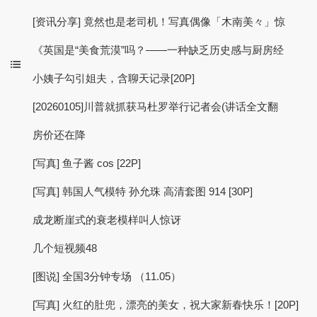
[资讯分享] 竟然也是老司机！写真偶像「木南美々」惊
《英国是“美食荒漠”吗？——一种缺乏历史感与厨房经
小姨子勾引姐夫，含聊天记录[20P]
[20260105]川普就抓获马杜罗举行记者会(讲话全文翻
房价还在降
[写真] 鱼子酱 cos [22P]
[写真] 韩国人气模特 孙允珠 高清套图 914 [30P]
成龙断崖式的衰老模样叫人惊讶
几个短视频48
[图说] 全国3分钟专场 （11.05）
[写真] 火红的肚兜，漂亮的美女，祝大家新春快乐！[20P]