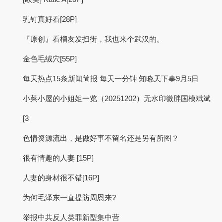
乳钉真好看[28P]
『原创』看榴友发扫街，我也来个武汉的。
金色毛绒穴[55P]
每天热点15条新闻简报 每天一分钟 知晓天下事9月5日
小菜小屋的小姐姐一览（20251202）无水印微胖国模斌斌
[3
色情资源流出，是做好事不留名还是另有所图？
很有情趣的人妻 [15P]
人妻的身材很不错[16P]
为何毛泽东一直提防周恩来?
举报中共反人类罪新型集中营