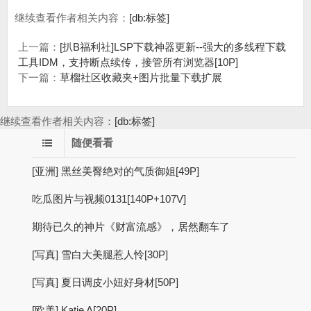
继续查看作者相关内容：
[db:标签]
上一篇：
[扒B福利社]LSP下载神器更新--强大的多线程下载
工具IDM，支持断点续传，接管所有浏览器[10P]
下一篇：
草榴社区收藏夹+图片批量下载扩展
继续查看作者相关内容：
[db:标签]
随便看看
[亚洲] 黑丝美臀绝对的气质御姐[49P]
吃瓜图片与视频0131[140P+107V]
期待已久的神片《财富流感》，居然翻车了
[写真] 雪白大美腿惹人怜[30P]
[写真] 夏日调皮小妞好身材[50P]
[欧美] Katie A[20P]