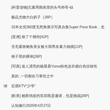
[科普读物]元素周期表里的头号帅哥-钛
极品尤物大白奶子［26P］
32本女优360度无死角展示写真合集Super Pose Book，史
[亚洲] 操了个模特[41P]
无毛紧致鲍鱼美女被大屌男友暴力抽插[11P]
镜子里的裸体[26P]
[写真] 迷人漂亮的杨晨晨Yome粉色连衣裙白色丝袜性
真的 ,一切都在习掌控之中
近观KTV“少爷”
[欧美] 她那俏皮的笑容既是邀请，也是挑战[26P]
认知修行2025年4月27日