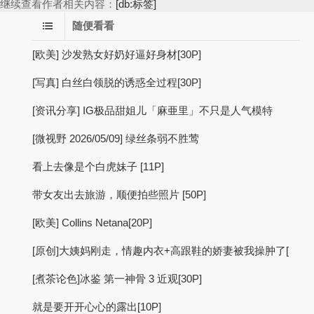
继续查看作者相关内容：
[db:标签]
随便看看
[欧美] 沙发熟女好奶好逼好身材[30P]
[写真] 白丝白领脱的诱惑全过程[30P]
[资讯分享] IG极品甜姐儿「麻亜里」不只是人气模特
[微视野 2026/05/09] 绿丝条弱不胜莺
看上去像是个白虎妹子 [11P]
带女友出去旅游，顺便拍些照片 [50P]
[欧美] Collins Netana[20P]
[原创]大姨妈刚走，情趣内衣+高跟鞋的娇妻被我操肿了[
[煮茶论色]冰鉴 第一神骨 3 近观[30P]
就是要开开心心的露出[10P]