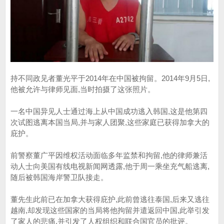
持不同政见者董光平于2014年在中国被拘留。2014年9月5日,
他被允许与律师见面,当时拍摄了这张照片。
一名中国异见人士通过海上从中国成功逃入韩国,这是他第四
次试图逃离本国当局,并与家人团聚,这些家庭已获得加拿大的
庇护。
前警察董广平因维权活动面临多年监禁和拘留,他的律师兼活
动人士向美国有线电视新闻网透露,他于周一乘坐充气船逃离,
随后被韩国海岸警卫队接走。
董先生此前已在加拿大获得庇护,此前曾逃往泰国,后来又逃往
越南,却发现这些国家的当局将他拘留并遣返回中国,此举引发
了家人的悲痛,并引发了人权组织和联合国官员的批评。