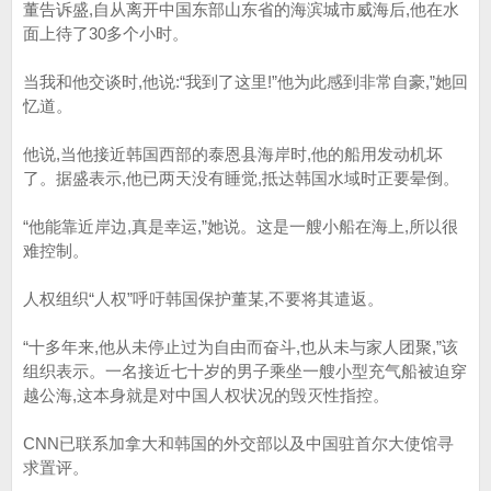
董告诉盛,自从离开中国东部山东省的海滨城市威海后,他在水
面上待了30多个小时。
当我和他交谈时,他说:“我到了这里!”他为此感到非常自豪,”她回
忆道。
他说,当他接近韩国西部的泰恩县海岸时,他的船用发动机坏
了。据盛表示,他已两天没有睡觉,抵达韩国水域时正要晕倒。
“他能靠近岸边,真是幸运,”她说。这是一艘小船在海上,所以很
难控制。
人权组织“人权”呼吁韩国保护董某,不要将其遣返。
“十多年来,他从未停止过为自由而奋斗,也从未与家人团聚,”该
组织表示。一名接近七十岁的男子乘坐一艘小型充气船被迫穿
越公海,这本身就是对中国人权状况的毁灭性指控。
CNN已联系加拿大和韩国的外交部以及中国驻首尔大使馆寻
求置评。