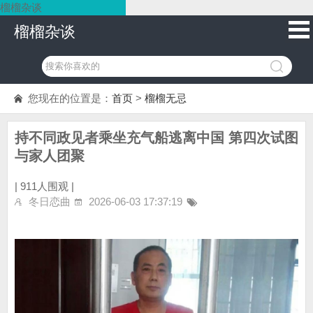
榴榴杂谈
榴榴杂谈
您现在的位置是：
首页
>
榴榴无忌
持不同政见者乘坐充气船逃离中国 第四次试图
与家人团聚
|
911人围观 |
冬日恋曲
2026-06-03 17:37:19