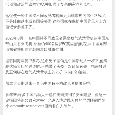
活动和政治异议的管控,并加强了复杂的审查和监控。
这促使一些中国持不同政见者转向更为非常规的逃生路线,而
不是经由越南或泰国等邻国,这些国家在保护中国异见人士方
面记录参差不齐。
2023年8月,一名中国持不同政见者乘坐喷气式滑雪板从中国东
部山东省乘飞机,乘坐约400公里(250英里)的航程,从中国东部
山东省乘船前往韩国港口城市仁川。
据韩国海岸警卫队称,这名男子据信是中国活动人士权平,他驾
驶这辆大胆的过道时,只携带了头盔、双筒望远镜、指南针以
及五辆绑在喷气式滑雪板上的25升(6.6加仑)油箱。
加拿大长期以来一直为中国持不同政见者提供庇护。
多年来,许多中国活动人士也在美国找到了安全隐患。但这一
途径因特朗普政府对每年允许入境难民人数的严厉限制而缩
小,dramatic restrictions但南非白人除外。