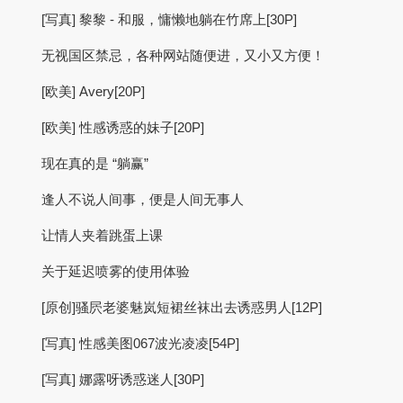
[写真] 黎黎 - 和服，慵懒地躺在竹席上[30P]
无视国区禁忌，各种网站随便进，又小又方便！
[欧美] Avery[20P]
[欧美] 性感诱惑的妹子[20P]
现在真的是 “躺赢”
逢人不说人间事，便是人间无事人
让情人夹着跳蛋上课
关于延迟喷雾的使用体验
[原创]骚屄老婆魅岚短裙丝袜出去诱惑男人[12P]
[写真] 性感美图067波光凌凌[54P]
[写真] 娜露呀诱惑迷人[30P]