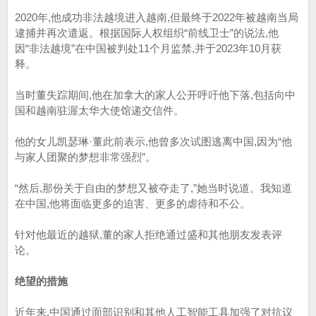
2020年,他成功非法越境进入越南,但最终于2022年被越南当局
逮捕并再次遣返。根据国际人权组织“前线卫士”的说法,他
因“非法越境”在中国被判处11个月监禁,并于2023年10月获
释。
当时董失踪期间,他在加拿大的家人公开呼吁他下落,包括向中
国和越南驻渥太华大使馆递交信件。
他的女儿凯瑟琳·董此前表示,他曾多次试图逃离中国,因为“他
与家人团聚的梦想非常强烈”。
“然后,那份关于自由的梦想又被夺走了,”她当时说道。我知道
在中国,他将面临更多的迫害、更多的虐待和不公。
针对他最近的越狱,董的家人拒绝通过盛和其他朋友发表评
论。
绝望的措施
近年来,中国通过面部识别和其他人工智能工具加强了对抗议