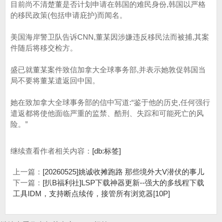
目前尚不清楚董是否计划申请在韩国的难民身份,韩国以严格
的移民政策(包括申请庇护)而闻名。
美国海岸警卫队告诉CNN,董某因涉嫌违反移民法而被捕,其案
件随后将移交检方。
盛已就董某案件致信加拿大全球事务部,并表示她敦促韩国当
局不要将董某遣返回中国。
她在致加拿大全球事务部的信中写道:“鉴于他的历史,任何强行
遣返都将使他面临严重的监禁、酷刑、失踪和可能死亡的风
险。”
继续查看作者相关内容：
[db:标签]
上一篇：
[20260525]姚诚收摊跑路 那些境外大V潜伏的事儿
下一篇：
[扒B福利社]LSP下载神器更新--强大的多线程下载
工具IDM，支持断点续传，接管所有浏览器[10P]