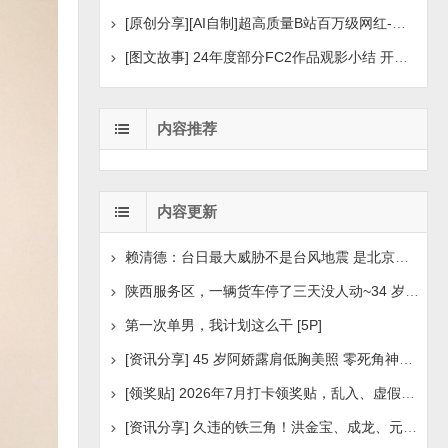
[原创分享][AI自制]超高质量B站百万级网红-河野华粉丝
[图文故事] 24年度部分FC2作品观影小结 开年王炸后续
内容推荐
内容更新
赖清德：台日最大威胁不是台风地震 是北京侵扰胁迫
陕西服务区，一辆货车停了三天没人动~34 岁司机早已离世
第一次单男，我计划这么干 [5P]
[资讯分享] 45 岁阿娇露肩低胸美照 零死角神颜瘦身状
[领奖贴] 2026年7月打卡领奖贴，乱入、虚假领奖禁言，领取
[资讯分享] 久违的铁三角！洪金宝、成龙、元彪最新合照