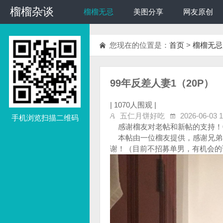
榴榴杂谈
榴榴杂谈
榴榴无忌
美图分享
网友原创
您现在的位置是：
首页
>
榴榴无忌
99年反差人妻1（20P）
|
1070人围观 |
五仁月饼好吃
2026-06-03 1
手机浏览扫描二维码
感谢榴友对老帖和新帖的支持！04
本帖由一位榴友提供，感谢兄弟
谢！（目前不招募单男，有机会的