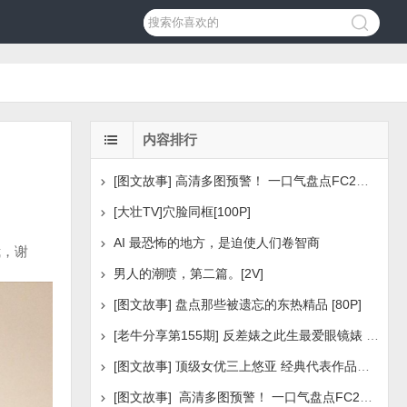
内容排行
[图文故事] 高清多图预警！ 一口气盘点FC2美少女系列之
[大壮TV]穴脸同框[100P]
AI 最恐怖的地方，是迫使人们卷智商
我，谢
男人的潮喷，第二篇。[2V]
[图文故事] 盘点那些被遗忘的东热精品 [80P]
[老牛分享第155期] 反差婊之此生最爱眼镜婊 [160P]
[图文故事] 顶级女优三上悠亚 经典代表作品盘点 [288P
[图文故事] 高清多图预警！ 一口气盘点FC2美少女系列