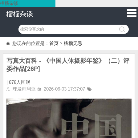
榴榴杂谈
榴榴杂谈
您现在的位置是：
首页
>
榴榴无忌
写真大百科 - 《中国人体摄影年鉴》（二）评
委作品[26P]
|
878人围观 |
理发师利亚
2026-06-03 17:37:07