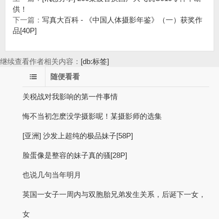
供！
下一篇：
写真大百科 - 《中国人体摄影年鉴》（一）获奖作
品[40P]
继续查看作者相关内容：
[db:标签]
随便看看
关税战对我影响的第一件事情
悔不当初怎麽没学摄影呢！某摄影师的选集
[亚洲] 沙发上超纯的极品妹子[58P]
脸蛋像是整容的妹子真的骚[28P]
也说几句当年明月
英国一女子一周内与双胞胎兄弟发生关系，后诞下一女，
女