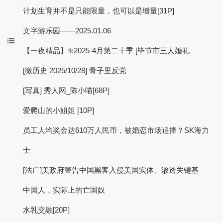
计划生育并不是只能限量，也可以是增量[31P]
文字游乐园——2025.01.06
【一夜精品】❇️2025-4月第二十季 [毕节市三人婚礼
[微历史 2025/10/28] 骨子里反党
[写真] 秀人网_陈小喵[68P]
爱爬山的小姐姐 [10P]
员工人均奖金达610万人民币，被婚恋市场追捧？SK海力
士
[法广]美政府警告中国黑客入侵美国实体、渗透关键基
中国人，实际上的亡国奴
水乳交融[20P]