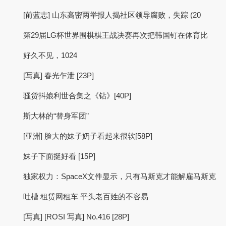
[前蓝志] 山东高密两举报人揭社区领导腐败，失踪 (20
第29届LG杯世界围棋棋王战决赛再次把韩国钉在体育比
好久不见，1024
[写真] 春光乍泄 [23P]
骚货抖娘利世合集之《钻》[40P]
斯大林的“替身军团”
[亚洲] 脸大的妹子奶子看起来很软[58P]
妹子下面挺好看 [15P]
独家权力：SpaceX文件显示，只有马斯克才能解雇马斯克
吐槽 租赁网租车 平头老百姓的不容易
[写真] [ROSI 写真] No.416 [28P]