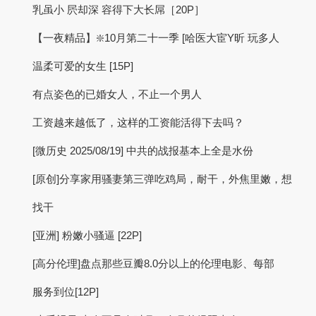
乳虽小 屄却深 容得下大长屌［20P］
【一夜精品】❇️10月第二十一季 [哈医大宦Y昕 玩多人
温柔可爱的女生 [15P]
有点姿色的已婚女人，不止一个男人
工资越来越低了，这样的工资能活得下去吗？
[微历史 2025/08/19] 中共的战报基本上全是水份
[原创]分享家用骚妻第三弹吃鸡局，耐干，外焦里嫩，想
找干
[亚洲] 粉嫩小骚逼 [22P]
[高分伦理]盘点那些豆瓣8.0分以上的伦理电影、每部
服务到位[12P]