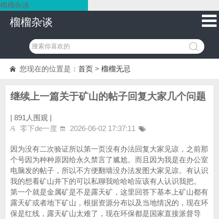
榴榴杂谈
榴榴杂谈
您现在的位置是：
首页
>
榴榴无忌
继续上一篇关于矿山的帖子回复大家几个问题
|
891人围观 |
零下de一度
2026-06-02 17:37:11
因为没有二次验证所以第一页没有办法回复大家见谅，之前那
个号因为种种原因给永久禁言了尴尬。而且因为我是在办公室
电脑发的帖子，所以不方便翻墙没办法发图大家见谅。有认识
我的想看矿山井下的可以私聊我哈哈哈应该有人认识我把。
第一个就是金属矿是不是露天矿，这里回答下基本上矿山都有
露天矿或者地下矿山，根据资源分布以及当地情况的，现在环
保是红线，露天矿山太难了，现在环保都是国家直接派督导