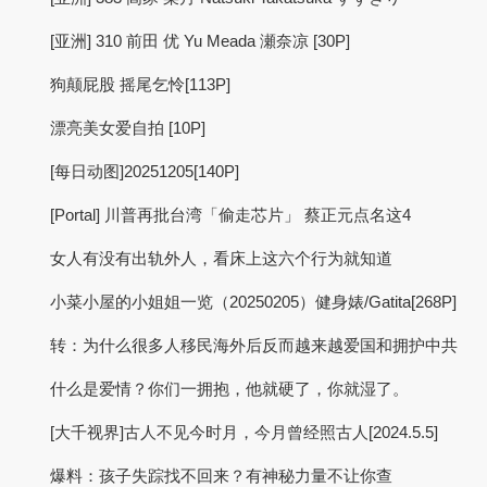
[亚洲] 310 前田 优 Yu Meada 瀬奈凉 [30P]
狗颠屁股 摇尾乞怜[113P]
漂亮美女爱自拍 [10P]
[每日动图]20251205[140P]
[Portal] 川普再批台湾「偷走芯片」 蔡正元点名这4
女人有没有出轨外人，看床上这六个行为就知道
小菜小屋的小姐姐一览（20250205）健身婊/Gatita[268P]
转：为什么很多人移民海外后反而越来越爱国和拥护中共
什么是爱情？你们一拥抱，他就硬了，你就湿了。
[大千视界]古人不见今时月，今月曾经照古人[2024.5.5]
爆料：孩子失踪找不回来？有神秘力量不让你查