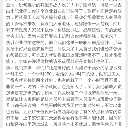
业病，说句难听的其他事故人没了大不了赔点钱，可是一旦查
出来职业病，你这个企业就在市里挂号了，政府方面肯定有压
力，再就是工人就可以提前退休，但是你公司需要给人家最高
的工资标准来发工资直到人家退休，还得赔偿一大笔钱，然后
有了新政策人家就来找你，你还没办法。必须赔钱。有的还经
常去上访。因为人家只要去上访那么你就得给钱，长流水了。
所以企业最怕这样的。而且我们这里一般职业病是硅肺，那玩
意治不好只会越来越严重，所以为了工人自己我们也经常强调
必须带口罩，可是工人就觉得戴口罩麻烦呼吸不了，经常偷摸
摘了。大家评评理这样的该不该罚款还是直接让他停工。
第四说到加班，我们矿还是挺好的工人如果干额外的活那么有
计时工资，一个计时150，看活的大小时间长短，也有过工人
干得多就直接给两个计时，也有的就干了一个小时而且不累，
非要一个计时的，不给就闹。也是烦人了，至于其他辅助人员
加班是有加班费的，如果工作太晚第二个可以带薪休息一天。
就是最让人蛋疼的是技术员和中层管理人员没有加班费你干到
几点都是应该的。当然平时技术员工作也相对轻松，不过出事
也背锅。五职矿长值夜班就看领导心情了有的给点补助有的啥
都不给，上了夜班第二天还得看看有没有事才能休息，因为矿
山都是在山里远离城市，所以基本上不休息，因为你休息了没