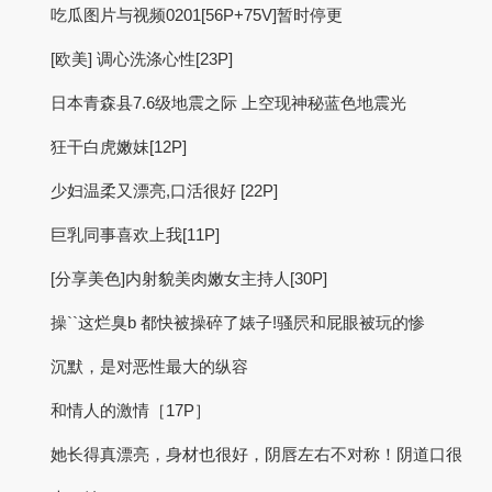
吃瓜图片与视频0201[56P+75V]暂时停更
[欧美] 调心洗涤心性[23P]
日本青森县7.6级地震之际 上空现神秘蓝色地震光
狂干白虎嫩妹[12P]
少妇温柔又漂亮,口活很好 [22P]
巨乳同事喜欢上我[11P]
[分享美色]内射貌美肉嫩女主持人[30P]
操``这烂臭b 都快被操碎了婊子!骚屄和屁眼被玩的惨
沉默，是对恶性最大的纵容
和情人的激情［17P］
她长得真漂亮，身材也很好，阴唇左右不对称！阴道口很