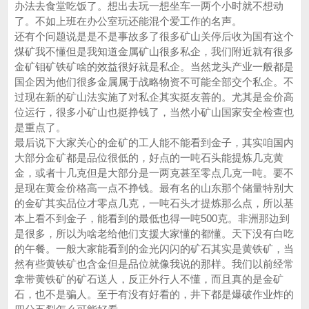
办法去食堂吃饭了。想出去玩一想坐车一两个小时就不想动
了。不如上班在办公室玩还能混个爱工作的名声。
还有个问题说是是不是事故多了很多矿山关停后收为国有这个
煤矿我不懂但是我知道金属矿山很多私企，我们附近就有很多
金矿钼矿铁矿啥的效益很好就是私企。当然龙头产业一般都是
国企因为他们很多金属属于战略物资不可能全部交个私企。不
过现在新的矿山法实施了对私企其实挺友善的。尤其是金价高
位运行，很多小矿山也挺挣钱了，当然小矿山国家安全检查也
是重点了。
最后说下大家关心的金矿的工人能不能看到金子，其实咱国内
大部分金矿都是品位很低的，好点的一吨石头能提炼几克黄
金，或者十几克但是大部分是一两克甚至零点几克一吨。要不
是现在黄金价格高一点不挣钱。最有名的山东那个储量特别大
的金矿其实品位才零点几克，一吨石头才提炼那么点，所以基
本上看不到金子，能看到的最低也得一吨500克。非洲那边到
是很多，所以为啥老给他们支援大家懂的都懂。天下没有白吃
的午餐。一般大家能看到的金光闪闪的矿石其实是黄铁矿，当
然有些黄铁矿也含金但是品位就像我说的那样。我们以前经常
拿带黄铁矿的矿石送人，反正外行人不懂，而且真的是金矿
石，也不是骗人。至于有没有好看的，井下都是爆破作业炸的