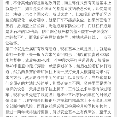
组，不像其他的都是当地政府管，而且环保只要有问题基本上
就是停产。如果是央企国企的都是直接约谈总公司，即使是罚
款一块钱，也会全国公布。所以太难了。比如我们这里矿区道
路必须硬化，或者洒水，就是开车不能起灰尘。如果外面堆了
废石，必须盖上防尘网，周边必须有防尘栏杆，而且栏杆必须
是废石堆的1.2倍高。防尘网必须严格苫盖不能有一两米宽的
缝隙都不行。而我们还在原始森林里，林地就是红线，一点不
让破坏。
第二个就是金属矿有没有巷道，现在基本上就是竖井，就是垂
直打一条井下去一般五六米的直径圆形，我以前负责过800多
米的竖井，然后每30-40米一个中段水平打巷道进去，然后在
每40米垂直中段打穿脉，就是穿过矿体，然后在沿着矿体打巷
道，然后两条穿沿着矿体往上面一层打天井大概都是两米×两
米的方形，然后两条井中间的矿就可以直接采了，当然这是我
们金属矿的方法比较简单，和煤矿完全不同。竖井里面是类似
电梯的设备，天井是梯子往上爬了，工作这么多年没有做过猴
车，现在设备先进了以前竖井电梯经常出事比如年初的时候好
像出事了，现在都是四根钢丝绳拉着电梯基本上不会出现四根
全部断掉的风险，而且钢丝绳必须日检周检月检季检年检的，
超过一两年就得强行更换，所以安全基本上有保障的。至于支