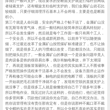
撑我们一般叫支护，现在要求的全断面支护就是打锚杆挂网或
者锚索支护，还有螺旋支柱临时支护的，我们金属矿山岩石比
较稳固，只要仔细清理浮石基本上不会坍塌，主要是也是断面
积小。
第三个就是人命问题，安全的严格上个帖子说了，金属矿山没
有瓦斯等有害气体，然后一般结构比较简单所以通风特别好，
所以不会发生爆炸，然后就是每个工作面一般只有两个工人，
一个安全员，所以不会造成群死群伤。以前井下可以随便抽
烟，不过最近改革了金属矿山按照煤矿标准建设了，也不让抽
烟了。就是很多工人的习惯难以改变，罚款都没办法。只能说
别把烟头乱扔了。一般金属矿山的事故一个是设备问题毕竟人
是肉设备是铁的很容易出事，偶尔有触电事故，井下太潮湿
了。再就是顶板冒落砸到人，但是这些其实如果工人不图省事
严格按照操作流程来干活基本上不会发生，设备方面停止运作
了再检修怎可能会出事，触电的提前把电断了呗，顶板的只要
一开始就把毛石清理干净就不会了，发现有空鼓的直接支护上
就没事了，但是很多工人就是偷懒觉得自己干了很多年没事，
所以带电作业。我见过好几次这样的，你说他们，他们还觉得
你多管闲事，罚款他们就说你光会罚款。自己作死没办法。当
然你说管理有没有责任那肯定有，但是你说那种不戴口罩不戴
安全帽的实在是不知道咋说了。所以企业都不喜欢的其实是职