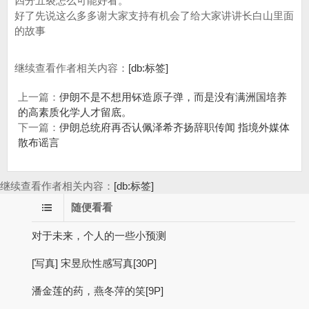
四分五裂怎么可能好看。
好了先说这么多多谢大家支持有机会了给大家讲讲长白山里面
的故事
继续查看作者相关内容：
[db:标签]
上一篇：
伊朗不是不想用钚造原子弹，而是没有满洲国培养
的高素质化学人才留底。
下一篇：
伊朗总统府再否认佩泽希齐扬辞职传闻 指境外媒体
散布谣言
继续查看作者相关内容：
[db:标签]
随便看看
对于未来，个人的一些小预测
[写真] 宋昱欣性感写真[30P]
潘金莲的药，燕冬萍的笑[9P]