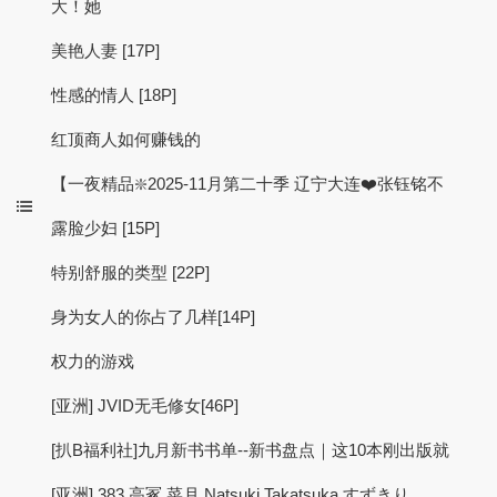
大！她
美艳人妻 [17P]
性感的情人 [18P]
红顶商人如何赚钱的
【一夜精品❇️2025-11月第二十季 辽宁大连❤️张钰铭不
露脸少妇 [15P]
特别舒服的类型 [22P]
身为女人的你占了几样[14P]
权力的游戏
[亚洲] JVID无毛修女[46P]
[扒B福利社]九月新书书单--新书盘点｜这10本刚出版就
[亚洲] 383 高冢 菜月 Natsuki Takatsuka すずきり