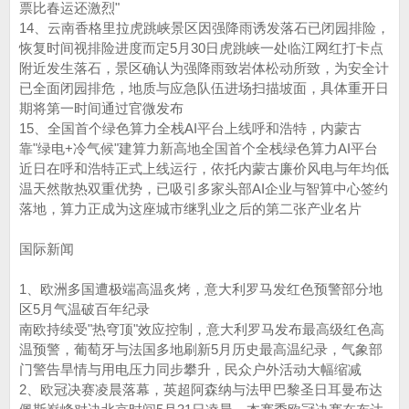
票比春运还激烈"
14、云南香格里拉虎跳峡景区因强降雨诱发落石已闭园排险，
恢复时间视排险进度而定5月30日虎跳峡一处临江网红打卡点
附近发生落石，景区确认为强降雨致岩体松动所致，为安全计
已全面闭园排危，地质与应急队伍进场扫描坡面，具体重开日
期将第一时间通过官微发布
15、全国首个绿色算力全栈AI平台上线呼和浩特，内蒙古
靠"绿电+冷气候"建算力新高地全国首个全栈绿色算力AI平台
近日在呼和浩特正式上线运行，依托内蒙古廉价风电与年均低
温天然散热双重优势，已吸引多家头部AI企业与智算中心签约
落地，算力正成为这座城市继乳业之后的第二张产业名片
国际新闻
1、欧洲多国遭极端高温炙烤，意大利罗马发红色预警部分地
区5月气温破百年纪录
南欧持续受"热穹顶"效应控制，意大利罗马发布最高级红色高
温预警，葡萄牙与法国多地刷新5月历史最高温纪录，气象部
门警告旱情与用电压力同步攀升，民众户外活动大幅缩减
2、欧冠决赛凌晨落幕，英超阿森纳与法甲巴黎圣日耳曼布达