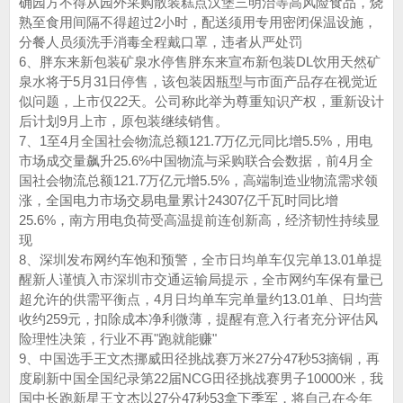
确园方不得从园外采购散装糕点汉堡三明治等高风险食品，烧
熟至食用间隔不得超过2小时，配送须用专用密闭保温设施，
分餐人员须洗手消毒全程戴口罩，违者从严处罚
6、胖东来新包装矿泉水停售胖东来宣布新包装DL饮用天然矿
泉水‌将于5月31日停售，该包装因瓶型与市面产品存在‌视觉近
似‌问题，上市仅22天。公司称此举为尊重知识产权，重新设计
后计划9月上市，原包装继续销售。‌‌
7、1至4月全国社会物流总额121.7万亿元同比增5.5%，用电
市场成交量飙升25.6%中国物流与采购联合会数据，前4月全
国社会物流总额121.7万亿元增5.5%，高端制造业物流需求领
涨，全国电力市场交易电量累计24307亿千瓦时同比增
25.6%，南方用电负荷受高温提前连创新高，经济韧性持续显
现
8、深圳发布网约车饱和预警，全市日均单车仅完单13.01单提
醒新人谨慎入市深圳市交通运输局提示，全市网约车保有量已
超允许的供需平衡点，4月日均单车完单量约13.01单、日均营
收约259元，扣除成本净利微薄，提醒有意入行者充分评估风
险理性决策，行业不再"跑就能赚"
9、中国选手王文杰挪威田径挑战赛万米27分47秒53摘铜，再
度刷新中国全国纪录第22届NCG田径挑战赛男子10000米，我
国中长跑新星王文杰以27分47秒53拿下季军，将自己在今年