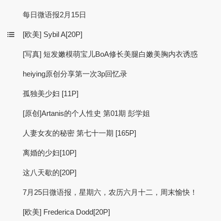
每日微语报2月15日
[欧美] Sybil A[20P]
[写真] 短发嫩模萌宝儿BoA修长美腿白嫩美胸内衣诱惑
heiying原创分享第一次3p回忆录
孤独美少妇 [11P]
[原创]Artanis的个人性史 第01期 彭学姐
人妻女友的秘密 第七十一期 [165P]
离婚的少妇[10P]
这八天歇的[20P]
7月25日微语报，星期六，农历六月十二，周末愉快！
[欧美] Frederica Dodd[20P]