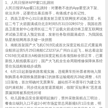
1、人民日报评APP窗口乱跳转
人民日报评App窗口乱跳转：对屡教不改的App要坚决下架、
依法关停，还要挖出幕后推手，有痛感才会长记性。‌‌
2、西昌卫星中心31日凌晨发射卫星互联网技术试验卫星，长
征二号丁火箭圆满成功北京时间5月31日02时07分，我国在西
昌卫星发射中心使用长征二号丁运载火箭成功将卫星互联网技
术试验卫星送入预定轨道，发射任务取得圆满成功，为我国低
轨星座组网再添关键一块拼图
3、南航首架国产大飞机C919完成首次深度定检后正式重返商
业航班运营5月29日南航CZ3237从广州白云起飞，标志着这架
C919在完成首次A检级别深度定检后各项指标全部正常，已重
新投入航线载客运行，国产大飞机全生命周期维修保障体系经
受住实战检验稳步成熟
4、6月1日起新版铁路客规实施，违规乘车拒补票者将纳入限
制购票名单国铁集团新修订的旅客运输规程共28处调整，6月
1日落地，首次明确对无票乘车、越站拒不补票等行为建立失
信约束机制，同步优化改签退票规则，假期"买短乘长"恶意逃
票漏洞将被系统性封堵
5、幼儿园食品安全新规明起施行，禁外采散装糕点三明治，
餐食出锅到入口不超2小时市场监管总局新规6月1日生效，明