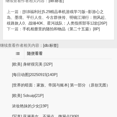
继续查看作者相关内容：
[db:标签]
上一篇：
[扒B福利社]5.29精品单机游戏学习版--影游心之
岛、墨境、平行人生、今古群侠传、明镜江湖行：朔风起、
歧路旅人0、战锤40K、星河战队：人类指挥部等12款[26P]
下一篇：
手机相册里的随拍和物品（第二十五篇）[8P]
继续查看作者相关内容：
[db:标签]
随便看看
[欧美] 身材很完美 [32P]
[每日动图]20250915[140P]
[世界的暗面：家族、帝国与账本] 第一部分 （原创无图）
[欧美] Sdsuip[21P]
浓妆艳抹的少女[19P]
[写真] 亚洲美女，不漏点，微漏点[30P]