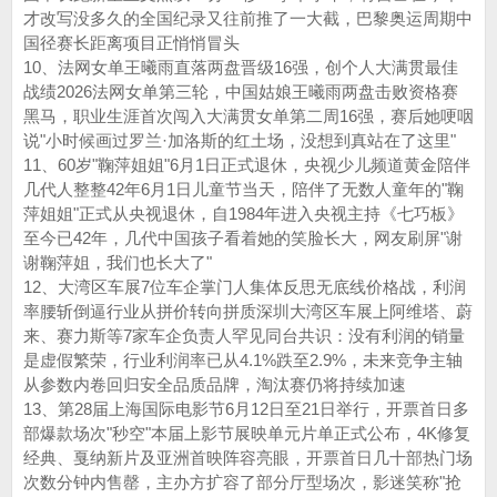
才改写没多久的全国纪录又往前推了一大截，巴黎奥运周期中
国径赛长距离项目正悄悄冒头
10、法网女单王曦雨直落两盘晋级16强，创个人大满贯最佳
战绩2026法网女单第三轮，中国姑娘王曦雨两盘击败资格赛
黑马，职业生涯首次闯入大满贯女单第二周16强，赛后她哽咽
说"小时候画过罗兰·加洛斯的红土场，没想到真站在了这里"
11、60岁"鞠萍姐姐"6月1日正式退休，央视少儿频道黄金陪伴
几代人整整42年6月1日儿童节当天，陪伴了无数人童年的"鞠
萍姐姐"正式从央视退休，自1984年进入央视主持《七巧板》
至今已42年，几代中国孩子看着她的笑脸长大，网友刷屏"谢
谢鞠萍姐，我们也长大了"
12、大湾区车展7位车企掌门人集体反思无底线价格战，利润
率腰斩倒逼行业从拼价转向拼质深圳大湾区车展上阿维塔、蔚
来、赛力斯等7家车企负责人罕见同台共识：没有利润的销量
是虚假繁荣，行业利润率已从4.1%跌至2.9%，未来竞争主轴
从参数内卷回归安全品质品牌，淘汰赛仍将持续加速
13、第28届上海国际电影节6月12日至21日举行，开票首日多
部爆款场次"秒空"本届上影节展映单元片单正式公布，4K修复
经典、戛纳新片及亚洲首映阵容亮眼，开票首日几十部热门场
次数分钟内售罄，主办方扩容了部分厅型场次，影迷笑称"抢