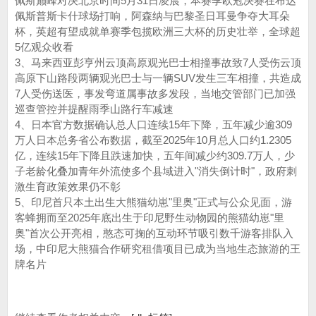
佩斯巅峰对决北京时间5月31日凌晨，本赛季欧冠决赛在布达
佩斯普斯卡什球场打响，阿森纳与巴黎圣日耳曼争夺大耳朵
杯，英超有望成就单赛季包揽欧洲三大杯的历史壮举，全球超
5亿观众收看
3、马来西亚彭亨州云顶高原观光巴士相撞事故致7人受伤云顶
高原下山路段两辆观光巴士与一辆SUV发生三车相撞，共造成
7人受伤送医，事发弯道属事故多发段，当地交管部门已加强
巡查管控并提醒雨季山路行车减速
4、日本官方数据确认总人口连续15年下降，五年减少逾309
万人日本总务省公布数据，截至2025年10月总人口约1.2305
亿，连续15年下降且跌速加快，五年间减少约309.7万人，少
子老龄化叠加青年外流使多个县域进入"消失倒计时"，政府刺
激生育政策效果仍不彰
5、印尼首只本土出生大熊猫幼崽"里奥"正式与公众见面，游
客蜂拥而至2025年底出生于印尼野生动物园的熊猫幼崽"里
奥"首次公开亮相，憨态可掬的互动环节吸引数千游客排队入
场，中印尼大熊猫合作研究租借项目已成为当地生态旅游的王
牌名片