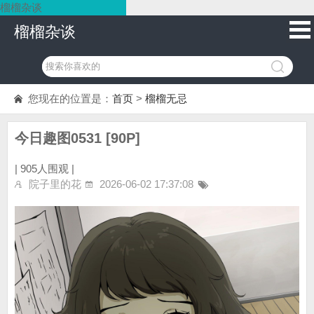
榴榴杂谈
榴榴杂谈
您现在的位置是：
首页
>
榴榴无忌
今日趣图0531 [90P]
|
905人围观 |
院子里的花
2026-06-02 17:37:08