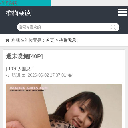
榴榴杂谈
榴榴杂谈
您现在的位置是：
首页
>
榴榴无忌
週末赏鲍[40P]
|
1070人围观 |
琇珺
2026-06-02 17:37:01