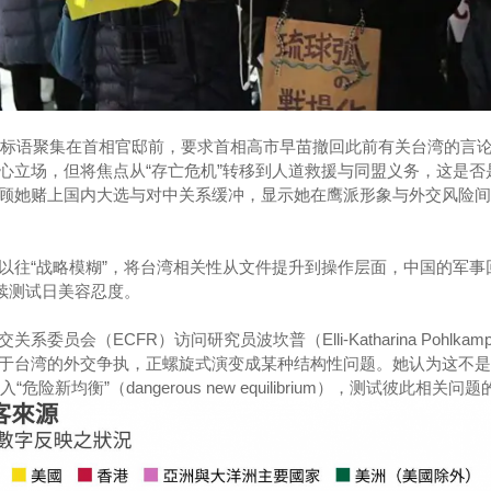
手持标语聚集在首相官邸前，要求首相高市早苗撤回此前有关台湾的言
心立场，但将焦点从“存亡危机”转移到人道救援与同盟义务，这是否
顾她赌上国内大选与对中关系缓冲，显示她在鹰派形象与外交风险间
以往“战略模糊”，将台湾相关性从文件提升到操作层面，中国的军事
持续测试日美容忍度。
员会（ECFR）访问研究员波坎普（Elli-Katharina Pohlka
于台湾的外交争执，正螺旋式演变成某种结构性问题。她认为这不是
险新均衡”（dangerous new equilibrium），测试彼此相关问