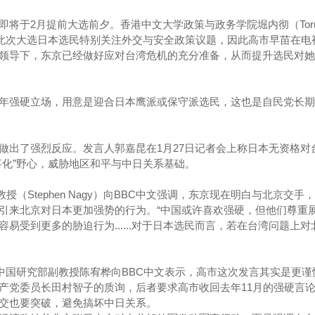
将于2月提前大选前夕。香港中文大学政策与政务学院堀内彻（Tor
文表示，此次大选日本选民特别关注外交与安全政策议题，因此高市早苗在
领导下，东京已经做好应对台湾危机的充分准备，从而提升选民对她
年强硬立场，用意是迎合日本鹰派或保守派选民，这也是自民党长期
做出了强烈反应。发言人郭嘉昆在1月27日记者会上称日本无资格对
事化”野心，威胁地区和平与中日关系基础。
授（Stephen Nagy）向BBC中文强调，东京现在明白与北京交手
引来北京对日本更加强势的行为。“中国或许喜欢强硬，但他们尊重
易受到更多的胁迫行为......对于日本选民而言，若在台湾问题上对
）中国研究部副教授陈宥桦向BBC中文表示，高市这次发言其实是更谨
产党委员长田村智子的质询，后者要求高市收回去年11月的强硬言
交也要突破，避免搞坏中日关系。