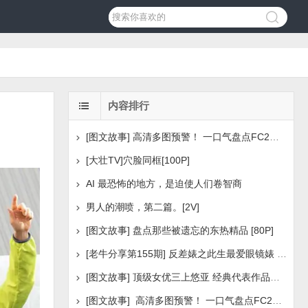
内容排行
[图文故事] 高清多图预警！ 一口气盘点FC2美少女系列之
[大壮TV]穴脸同框[100P]
AI 最恐怖的地方，是迫使人们卷智商
男人的潮喷，第二篇。[2V]
[图文故事] 盘点那些被遗忘的东热精品 [80P]
[老牛分享第155期] 反差婊之此生最爱眼镜婊 [160P]
[图文故事] 顶级女优三上悠亚 经典代表作品盘点 [288P
[图文故事] 高清多图预警！ 一口气盘点FC2美少女系列