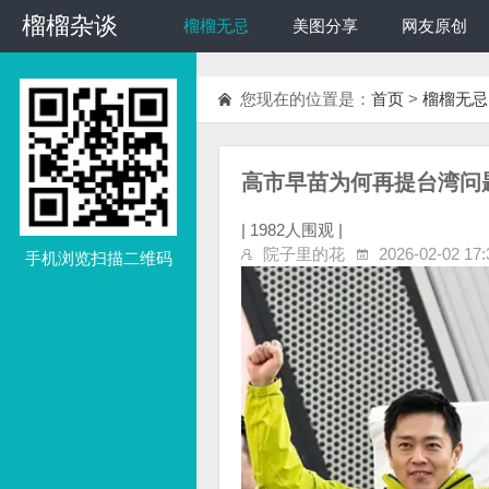
榴榴杂谈
榴榴杂谈
榴榴无忌
美图分享
网友原创
您现在的位置是：
首页
>
榴榴无忌
高市早苗为何再提台湾问题
|
1982人围观 |
院子里的花
2026-02-02 17:
手机浏览扫描二维码