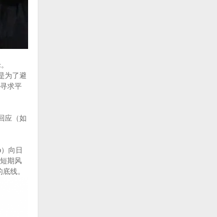
论。
是为了避
寻求平
回应（如
mp）向日
短期风
题的底线。