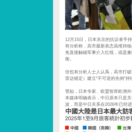
12月15日，日本东京的抗议者
有分析称，高市最新表态虽维持核
免直接触碰军事介入红线，或是兼
衡。
但也有分析人士人认爲，高市打破
雷达锁定）建立“不可逆的先例”
譬如，日本专家、欧盟智库欧洲外交关系委
本媒体明确表示，中日原本只是关
波，而是中日关系在2026年已经进入“危