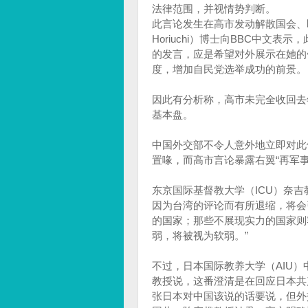
法律范围，并视情势判断。
此言论发生在高市发动解散国会、即
Horiuchi）博士向BBC中
的发言，应是希望对外展示在她的
度，增加自民党选举成功的前景。
因此有分析称，高市未完全收回去
基本盘。
中国外交部不令人意外地立即对此
置喙，而高市言论暴露右翼“再军
东京国际基督教大学（ICU）奈吉教
因为台湾的评论而有所退缩，将会
的国家；那些不展现实力的国家则容
弱，将被视为软弱。”
不过，日本国际教养大学（AIU
教授说，这番澄清是在回应日本共
张日本对中国该说的话要说，但外