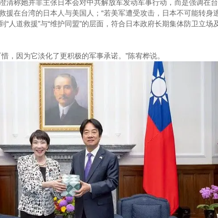
澄清称她并非主张日本会对中共解放军发动军事行动，而是强调在台
救援在台湾的日本人与美国人；“若美军遭受攻击，日本不可能转身逃
到“人道救援”与“维护同盟”的层面，符合日本政府长期集体防卫立场
可惜，因为它淡化了更积极的军事承诺。”陈宥桦说。