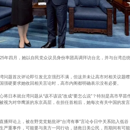
025年四月，她以自民党众议员身份率团高调拜访台北，并与台湾总
湾问题首次评论即引发北京强烈不满，但这并未让高市对相关议题噤
国强硬要求她收回相关言论时，高市内阁都明确表示没有必要。
心将日本就台湾问题从“该不该说”改成“要怎么说”？特别是高市早苗
被视为对华鹰派的东京高层，在担任首相后，她每次有关中国的发言
直播辩论上，被在野党党魁批评“台湾有事”言论令日中关系陷入低谷
生严重事件，可能要与美方一同行动，拯救日美公民，而期间有可能