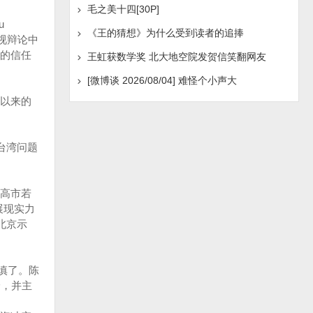
毛之美十四[30P]
u
《王的猜想》为什么受到读者的追捧
电视辩论中
的信任
王虹获数学奖 北大地空院发贺信笑翻网友
[微博谈 2026/08/04] 难怪个小声大
以来的
台湾问题
，高市若
展现实力
北京示
慎了。陈
论，并主