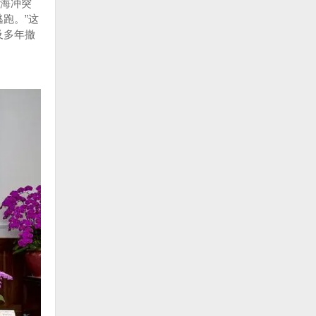
海冲突
跑。”这
及多年撤