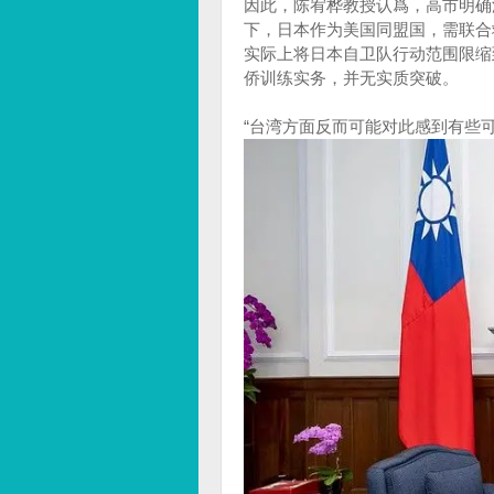
因此，陈宥桦教授认爲，高市明确
下，日本作为美国同盟国，需联合
实际上将日本自卫队行动范围限缩
侨训练实务，并无实质突破。
“台湾方面反而可能对此感到有些