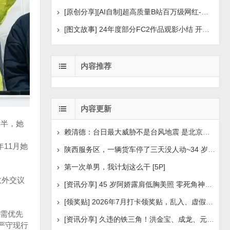
[原创分享][AI自制]超高质量B站百万级网红-河野华粉丝
[图文故事] 24年度部分FC2作品观影小结 开年王炸后续
内容推荐
内容更新
过半，她
赖清德：台日最大威胁不是台风地震 是北京侵扰胁迫
年11月她
陕西服务区，一辆货车停了三天没人动~34 岁司机早已离世
第一次单男，我计划这么干 [5P]
政外交议
[资讯分享] 45 岁阿娇露肩低胸美照 零死角神颜瘦身状
[领奖贴] 2026年7月打卡领奖贴，乱入、虚假领奖禁言，领取
需优先
[资讯分享] 久违的铁三角！洪金宝、成龙、元彪最新合照
严守现行