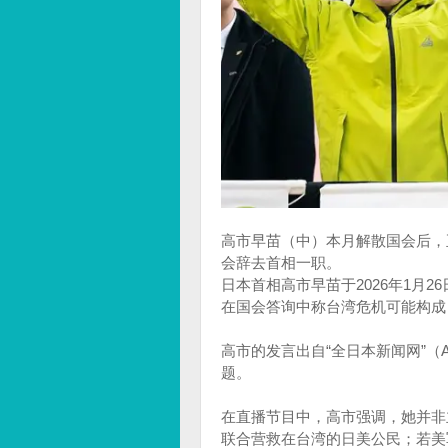
高市早苗（中）本月解散国会后，
会辞去首相一职。
日本首相高市早苗于2026年1月2
在国会答询中称台湾危机可能构成
高市的发言出自“全日本新闻网”（
题。
在直播节目中，高市强调，她并非
联合营救在台湾的日美公民；若美