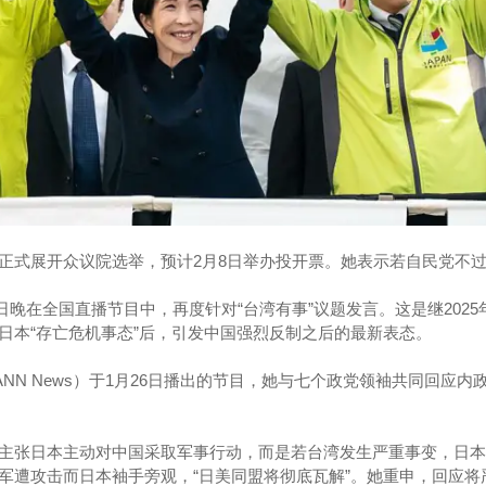
正式展开众议院选举，预计2月8日举办投开票。她表示若自民党不
6日晚在全国直播节目中，再度针对“台湾有事”议题发言。这是继2025
日本“存亡危机事态”后，引发中国强烈反制之后的最新表态。
ANN News）于1月26日播出的节目，她与七个政党领袖共同回应内
主张日本主动对中国采取军事行动，而是若台湾发生严重事变，日本
军遭攻击而日本袖手旁观，“日美同盟将彻底瓦解”。她重申，回应将