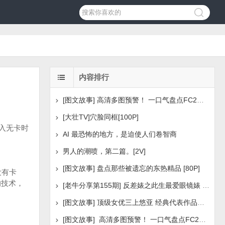
内容排行
[图文故事] 高清多图预警！ 一口气盘点FC2美少女系列之
[大壮TV]穴脸同框[100P]
入无卡时
AI 最恐怖的地方，是迫使人们卷智商
男人的潮喷，第二篇。[2V]
[图文故事] 盘点那些被遗忘的东热精品 [80P]
没有卡
的技术，
[老牛分享第155期] 反差婊之此生最爱眼镜婊 [160P]
[图文故事] 顶级女优三上悠亚 经典代表作品盘点 [288P
[图文故事] 高清多图预警！ 一口气盘点FC2美少女系列