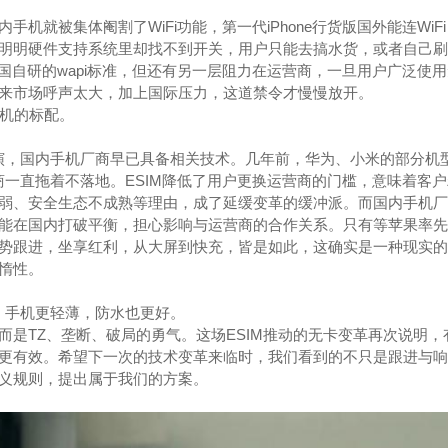
机就被集体阉割了WiFi功能，第一代iPhone行货版国外能连WiF
明明硬件支持系统里却找不到开关，用户只能去搞水货，或者自己刷
中国自研的wapi标准，但还有另一层阻力在运营商，一旦用户广泛使
。后来市场呼声太大，加上国际压力，这道禁令才慢慢放开。
手机的标配。
重演，国内手机厂商早已具备相关技术。几年前，华为、小米的部分机
商一直拖着不落地。ESIM降低了用户更换运营商的门槛，意味着客
弱、安全生态不成熟等理由，成了延缓变革的缓冲派。而国内手机厂
能在国内打破平衡，担心影响与运营商的合作关系。只有等苹果率先
势跟进，坐享红利，从大屏到快充，皆是如此，这确实是一种现实的
惰性。
便、手机更轻薄，防水也更好。
而是TZ、垄断、破局的勇气。这场ESIM推动的无卡变革再次说明，
更有效。希望下一次的技术变革来临时，我们看到的不只是跟进与响
义规则，提出属于我们的方案。