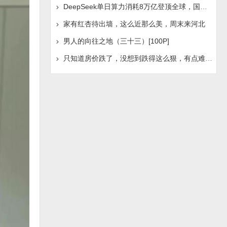
DeepSeek单日算力消耗8万亿登顶全球，国产AI浪潮是否迎
家有红杏待出墙，这么近那么美，周末来河北
男人的向往之地（三十三）[100P]
只知道房价跌了，没想到跌得这么狠，有点难受啊！