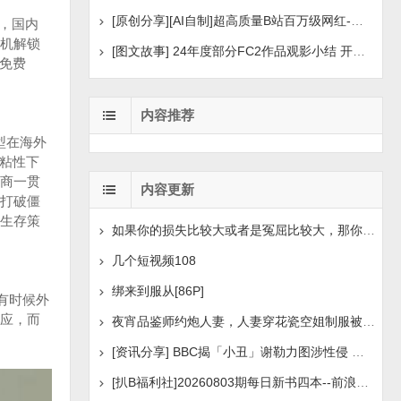
[原创分享][AI自制]超高质量B站百万级网红-河野华粉丝
i，国内
机解锁
[图文故事] 24年度部分FC2作品观影小结 开年王炸后续
用免费
内容推荐
型在海外
户粘性下
商一贯
内容更新
打破僵
生存策
如果你的损失比较大或者是冤屈比较大，那你想挽回损失或
几个短视频108
绑来到服从[86P]
有时候外
应，而
夜宵品鉴师约炮人妻，人妻穿花瓷空姐制服被操[14P+1V]
[资讯分享] BBC揭「小丑」谢勒力图涉性侵 疑化名诱骗
[扒B福利社]20260803期每日新书四本--前浪后浪、实锤：