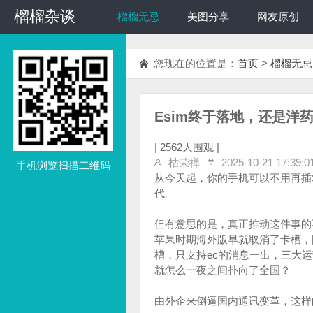
榴榴杂谈
榴榴杂谈
榴榴无忌
美图分享
网友原创
您现在的位置是：
首页
>
榴榴无忌
Esim终于落地，还是洋
|
2562人围观 |
枯荣禅
2025-10-21 17:39:0
手机浏览扫描二维码
从今天起，你的手机可以不用再插
代。
但有意思的是，真正推动这件事的
苹果时期海外版早就取消了卡槽，国
槽，只支持ec的消息一出，三大
就怎么一夜之间扑向了全国？
由外企来倒逼国内通讯变革，这样