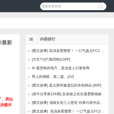
内容排行
l最新
[图文故事] 高清多图预警！ 一口气盘点FC2美少女系列之
[大壮TV]穴脸同框[100P]
AI 最恐怖的地方，是迫使人们卷智商
男人的潮喷，第二篇。[2V]
[图文故事] 盘点那些被遗忘的东热精品 [80P]
[老牛分享第155期] 反差婊之此生最爱眼镜婊 [160P]
了、所以
[图文故事] 顶级女优三上悠亚 经典代表作品盘点 [288P
解决提示
[图文故事] 高清多图预警！ 一口气盘点FC2美少女系列