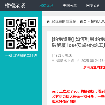
榴榴杂谈
榴榴杂谈
榴榴无忌
美图分享
网友原创
您现在的位置是：
首页
>
榴榴无忌
[约炮资源] 如何利用 约炮
破解版 ios+安卓+约炮
手机浏览扫描二维码
|
4759人围观 |
蜻蜓水上嫖
2025-06-24 17:
所有资源均来
ps：上次发了soul的解锁版，
又有动力给大家做一期分享，一些常见
版本过低的问题