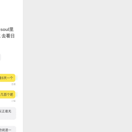
oul里
 去看日