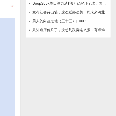
DeepSeek单日算力消耗8万亿登顶全球，国产AI浪潮是否迎
家有红杏待出墙，这么近那么美，周末来河北
男人的向往之地（三十三）[100P]
只知道房价跌了，没想到跌得这么狠，有点难受啊！