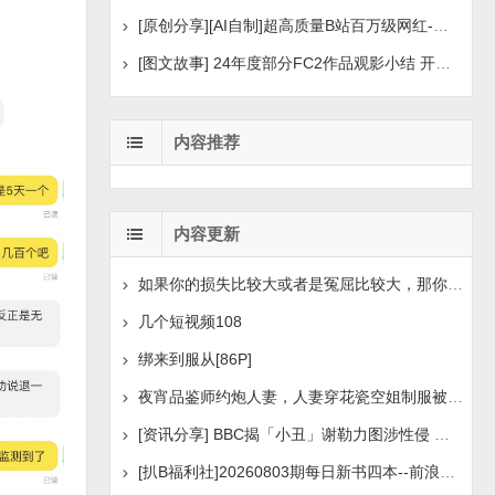
[原创分享][AI自制]超高质量B站百万级网红-河野华粉丝
[图文故事] 24年度部分FC2作品观影小结 开年王炸后续
内容推荐
内容更新
如果你的损失比较大或者是冤屈比较大，那你想挽回损失或
几个短视频108
绑来到服从[86P]
夜宵品鉴师约炮人妻，人妻穿花瓷空姐制服被操[14P+1V]
[资讯分享] BBC揭「小丑」谢勒力图涉性侵 疑化名诱骗
[扒B福利社]20260803期每日新书四本--前浪后浪、实锤：