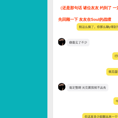
（还是那句话 诸位友友 约到了 
先回顾一下 友友在Soul的战绩