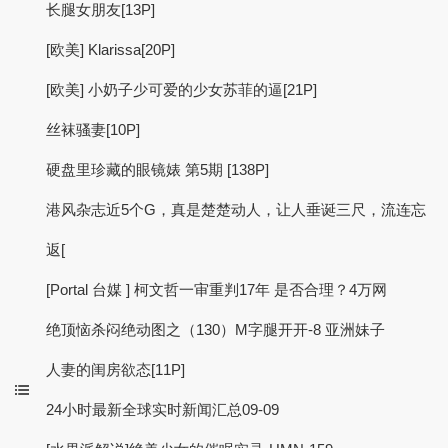
长腿女朋友[13P]
[欧美] Klarissa[20P]
[欧美] 小奶子少可爱的少女苏菲的逼[21P]
丝袜骚妻[10P]
硬盘里珍藏的眼镜婊 第5期 [138P]
港风杂志近5个G，真是楚楚动人，让人垂诞三尺，流连忘
返[
[Portal 台媒 ] 柯文哲一审重判17年 是否合理？4万网
绝顶恼杀闷绝动图之（130）M字腿开开-8 亚洲妹子
人妻的闺房欲态[11P]
24小时最新全球实时新闻汇总09-09