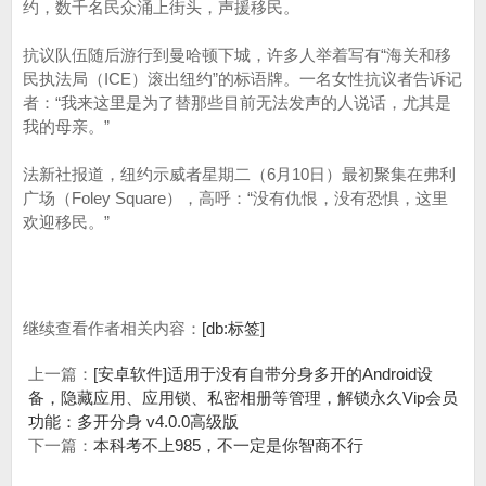
约，数千名民众涌上街头，声援移民。
抗议队伍随后游行到曼哈顿下城，许多人举着写有“海关和移
民执法局（ICE）滚出纽约”的标语牌。一名女性抗议者告诉记
者：“我来这里是为了替那些目前无法发声的人说话，尤其是
我的母亲。”
法新社报道，纽约示威者星期二（6月10日）最初聚集在弗利
广场（Foley Square），高呼：“没有仇恨，没有恐惧，这里
欢迎移民。”
继续查看作者相关内容：
[db:标签]
上一篇：
[安卓软件]适用于没有自带分身多开的Android设
备，隐藏应用、应用锁、私密相册等管理，解锁永久Vip会员
功能：多开分身 v4.0.0高级版
下一篇：
本科考不上985，不一定是你智商不行