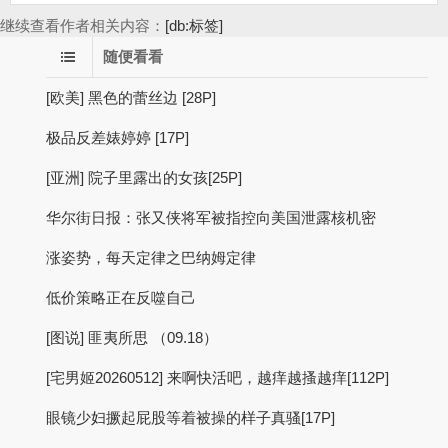
继续查看作者相关内容：
[db:标签]
随便看看
[欧美] 黑色的蕾丝边 [28P]
极品反差婊婷婷 [17P]
[亚洲] 院子里露出的女孩[25P]
华尔街日报：张又侠将军被指控向美国泄露核机密
涨姿势，每天定律之巴纳姆定律
低价策略正在反噬自己
[图说] 匪夷所思 （09.18）
[宅男姬20260512] 来啊快活吧，越痒越搔越痒[112P]
眼镜少妇撅起屁股等着被操的样子真骚[17P]