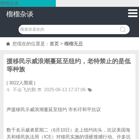
榴榴杂谈
榴榴杂谈
您现在的位置是：
首页
>
榴榴无忌
援移民示威浪潮蔓延至纽约，老特禁止的是低
等种族
|
3022人围观 |
不会飞的鹅
2025-06-13 17:37:06
声援移民示威浪潮蔓延至纽约 市长吁和平抗议
数千名示威者星期二（6月10日）走上纽约街头，抗议美国海
关和移民执法局（ICE）对移民实施的强硬搜捕行动。许多抗