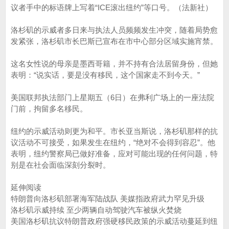
议者手中的标语牌上写着“ICE滚出纽约”等口号。（法新社）
洛杉矶的示威者多日来与执法人员频频发生冲突，随着局势愈
发紧张，洛杉矶市长巴斯已宣布在市中心部分区域实施宵禁。
这名女性说的母亲是墨西哥籍，并不持有合法居留身份，但她
表明：“说实话，要是没有移民，这个国家走不到今天。”
美国联邦执法部门上星期五（6日）在弗利广场上的一座法院
门前，拘留多名移民。
纽约的示威活动则更为和平。市长亚当斯说，洛杉矶那样的抗
议活动不可接受，如果发生在纽约，“绝对不会得到容忍”。他
表明，纽约警察局已做好准备，应对可能出现的任何问题，特
别是在社会面临深刻分裂时。
延伸阅读
特朗普向洛杉矶部署海军陆战队 美媒指政府武力罕见升级
洛杉矶示威持续 至少两辆自动驾驶汽车被纵火焚烧
美国洛杉矶抗议特朗普政府强硬移民政策的示威活动蔓延到纽