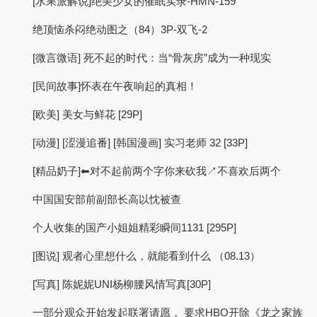
[水果派解说]绝美少女的催眠实录-HMN-159
绝顶恼杀闷绝动图之（84）3P-双飞-2
[微言微语] 死不起的时代：当“骨灰房”成为一种现实
[民间故事]怀表在午夜响起的真相！
[欧美] 美女与鲜花 [29P]
[动漫] [涩漫追番] [韩国漫画] 实习老师 32 [33P]
[精品奶子]⬅对不起前两个字你来砍我↗不喜欢后两个
中国国安部前副部长高以忱被查
个人收集的国产小姐姐精彩瞬间1131 [295P]
[图说] 观者心里想什么，就能看到什么 （08.13）
[写真] 陈妮妮UNI杨柳腰风情写真[30P]
一部分观众开始发起联署请愿， 要求HBO开除《龙之家族