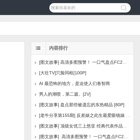
内容排行
[图文故事] 高清多图预警！ 一口气盘点FC2美少女系列之
[大壮TV]穴脸同框[100P]
AI 最恐怖的地方，是迫使人们卷智商
男人的潮喷，第二篇。[2V]
[图文故事] 盘点那些被遗忘的东热精品 [80P]
[老牛分享第155期] 反差婊之此生最爱眼镜婊 [160P]
[图文故事] 顶级女优三上悠亚 经典代表作品盘点 [288P
[图文故事] 高清多图预警！ 一口气盘点FC2美少女系列