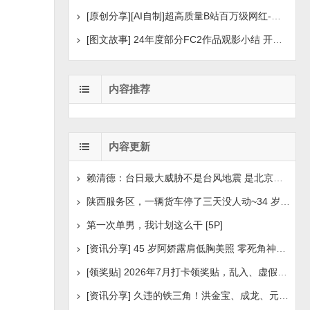
[原创分享][AI自制]超高质量B站百万级网红-河野华粉丝
[图文故事] 24年度部分FC2作品观影小结 开年王炸后续
内容推荐
内容更新
赖清德：台日最大威胁不是台风地震 是北京侵扰胁迫
陕西服务区，一辆货车停了三天没人动~34 岁司机早已离世
第一次单男，我计划这么干 [5P]
[资讯分享] 45 岁阿娇露肩低胸美照 零死角神颜瘦身状
[领奖贴] 2026年7月打卡领奖贴，乱入、虚假领奖禁言，领取
[资讯分享] 久违的铁三角！洪金宝、成龙、元彪最新合照