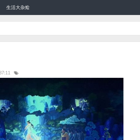
生活大杂烩
37:11