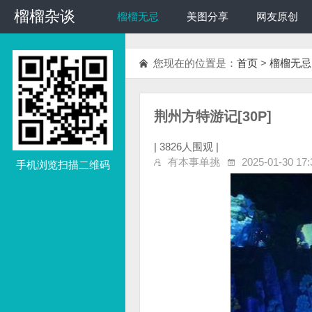
榴榴杂谈
榴榴杂谈
榴榴无忌
美图分享
网友原创
您现在的位置是：
首页
>
榴榴无忌
荆州方特游记[30P]
|
3826人围观 |
有本事单挑
2025-01-30 17:
手机浏览扫描二维码